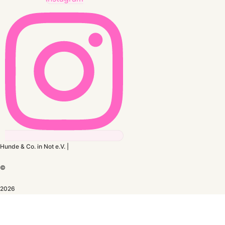
Hunde & Co. in Not e.V. |
©
2026