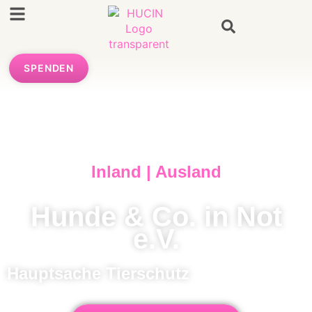
SPENDEN
Inland | Ausland
Hunde & Co. in Not
e.V.
Hauptsache Tierschutz