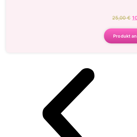
25,00
€
1
Produkt a