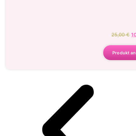
25,00
€
1
Produkt a