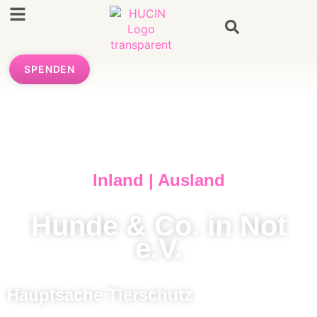
SPENDEN
Inland | Ausland
Hunde & Co. in Not
e.V.
Hauptsache Tierschutz